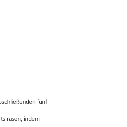
abschließenden fünf
ts rasen, indem