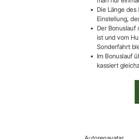
man nur einmal
Die Länge des B
Einstellung, de
Der Bonuslauf s
ist und vom Hu
Sonderfahrt ble
Im Bonuslauf üb
kassiert gleichz