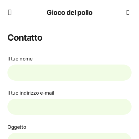
Gioco del pollo
Contatto
Il tuo nome
Il tuo indirizzo e-mail
Oggetto