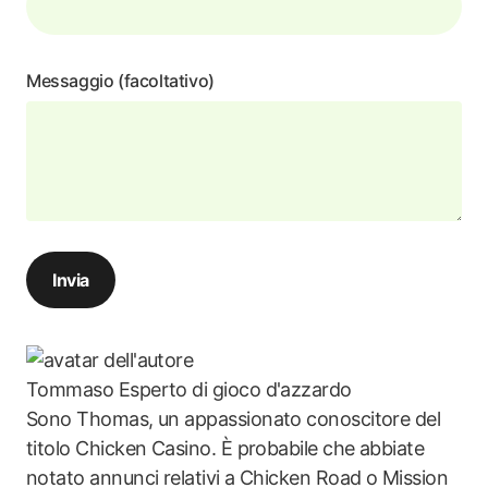
Messaggio (facoltativo)
Tommaso
Esperto di gioco d'azzardo
Sono Thomas, un appassionato conoscitore del
titolo Chicken Casino. È probabile che abbiate
notato annunci relativi a Chicken Road o Mission