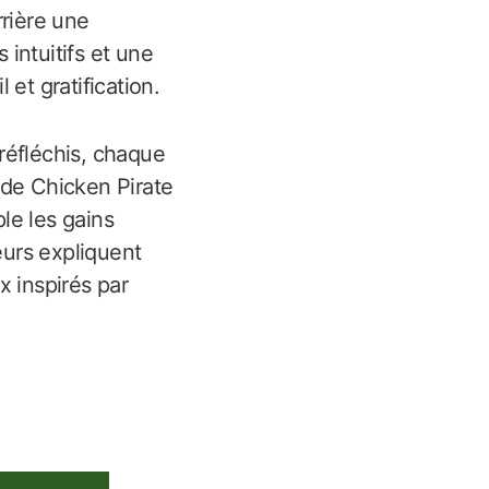
rrière une
intuitifs et une
et gratification.
 réfléchis, chaque
 de Chicken Pirate
le les gains
eurs expliquent
x inspirés par