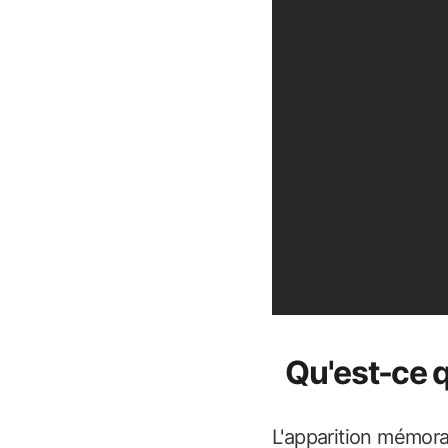
Qu'est-ce q
L'apparition mémorab