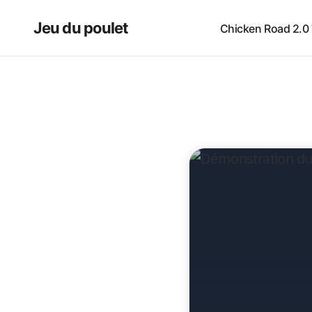
Jeu du poulet
Chicken Road 2.0